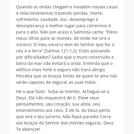
Quando as ondas chegam e invadem nossas casas
e relacionamentos trazendo perdas, morte,
sofrimento, saudade, dor, desemprego e
desesperança o melhor lugar para corrermos é
para o alto. Não por acaso o Salmista canta: “Elevo
meus olhos para os montes, de onde me virá o
socorro. O meu socorro vem do Senhor que fez o
céu e a terra” (Salmos 121.1,2). Estás passando
por dificuldades? Saiba que o muro construído a
beira do mar não evitará a onda. Entenda que o
edifício mais forte e seguro não trará abrigo.
Perceba que os braços fortes de quem te ama não
serão capazes de segurar as suas mãos.
Há o que fazer. Suba os montes. Achegue-se a
Deus. Ele não esquecerá de ti. Eleve seus
pensamentos, seu coração, sua alma, seu
entendimento aos céus. É de lá, do Deus perto,
que virá o teu socorro. Não fique parado! Corra
aos braços do Senhor dos montes seguros. Deus
Te abençoe!