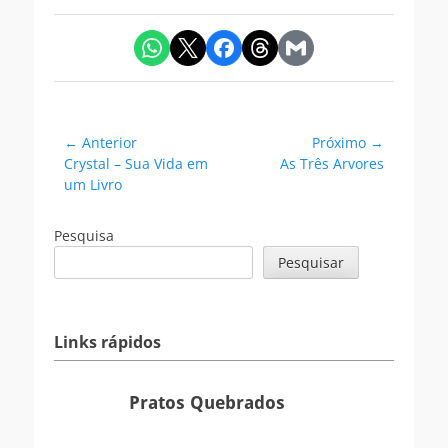
Navegação
← Anterior
Próximo →
Postagem
Próxima
Crystal – Sua Vida em
As Três Arvores
de
anterior:
postagem:
um Livro
Post
Pesquisa
Pesquisar
Links rápidos
Pratos
Pratos Quebrados
Quebrados