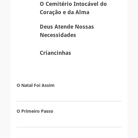
O
O Cemitério Intocável do
Cemitério
Coração e da Alma
Intocável
do
Deus
Deus Atende Nossas
Coração
Atende
Necessidades
e
Nossas
da
Necessidades
Criancinhas
Criancinhas
Alma
O Natal Foi Assim
O Primeiro Passo