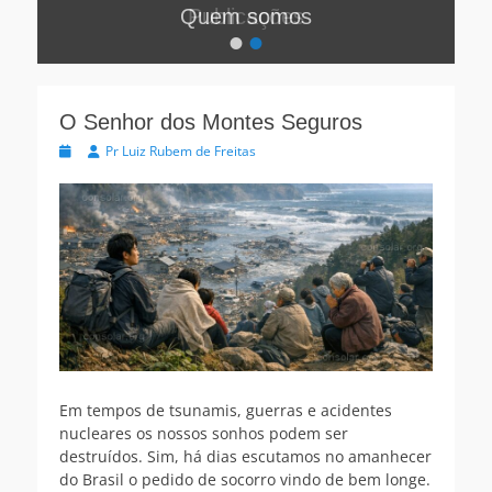
Quem somos
Publicações
•
•
Postada
Postada
na
na
Por:
Por:
Luiz
Luiz
O Senhor dos Montes Seguros
Eduardo
Eduardo
Postada
Autor
Pr Luiz Rubem de Freitas
de
de
na
Freitas
Freitas
Em tempos de tsunamis, guerras e acidentes
nucleares os nossos sonhos podem ser
destruídos. Sim, há dias escutamos no amanhecer
do Brasil o pedido de socorro vindo de bem longe.