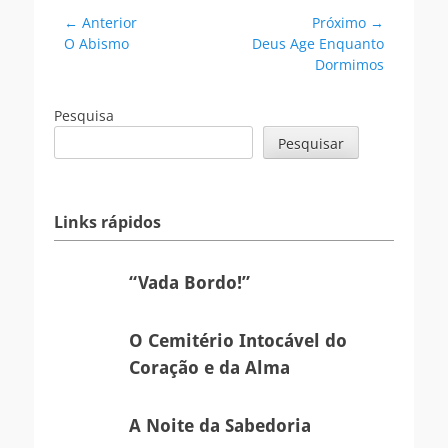
Navegação
← Anterior
Próximo →
Postagem
Próxima
O Abismo
Deus Age Enquanto
de
anterior:
postagem:
Dormimos
Post
Pesquisa
Pesquisar
Links rápidos
“Vada
“Vada Bordo!”
Bordo!”
O
O Cemitério Intocável do
Cemitério
Coração e da Alma
Intocável
do
A
A Noite da Sabedoria
Coração
Noite