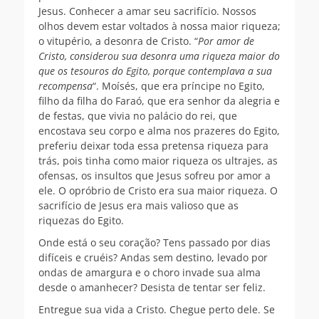
Jesus. Conhecer a amar seu sacrifício. Nossos
olhos devem estar voltados à nossa maior riqueza;
o vitupério, a desonra de Cristo. “
Por amor de
Cristo, considerou sua desonra uma riqueza maior do
que os tesouros do Egito, porque contemplava a sua
recompensa
“. Moísés, que era príncipe no Egito,
filho da filha do Faraó, que era senhor da alegria e
de festas, que vivia no palácio do rei, que
encostava seu corpo e alma nos prazeres do Egito,
preferiu deixar toda essa pretensa riqueza para
trás, pois tinha como maior riqueza os ultrajes, as
ofensas, os insultos que Jesus sofreu por amor a
ele. O opróbrio de Cristo era sua maior riqueza. O
sacrifício de Jesus era mais valioso que as
riquezas do Egito.
Onde está o seu coração? Tens passado por dias
difíceis e cruéis? Andas sem destino, levado por
ondas de amargura e o choro invade sua alma
desde o amanhecer? Desista de tentar ser feliz.
Entregue sua vida a Cristo. Chegue perto dele. Se