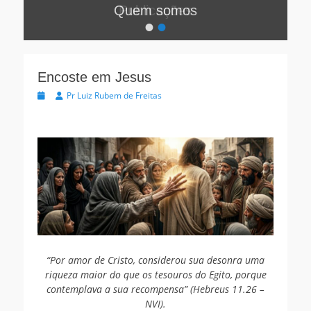
Quem somos
•
•
Postada
na
Por:
Luiz
Encoste em Jesus
Eduardo
Postada
Autor
Pr Luiz Rubem de Freitas
de
na
Freitas
“Por amor de Cristo, considerou sua desonra uma
riqueza maior do que os tesouros do Egito, porque
contemplava a sua recompensa” (Hebreus 11.26 –
NVI).