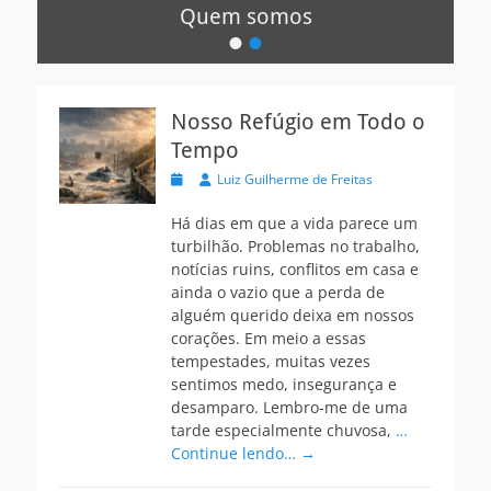
Quem somos
•
•
Postada
na
Por:
Luiz
Nosso Refúgio em Todo o
Eduardo
Tempo
de
Freitas
Postada
Autor
Luiz Guilherme de Freitas
na
Há dias em que a vida parece um
turbilhão. Problemas no trabalho,
notícias ruins, conflitos em casa e
ainda o vazio que a perda de
alguém querido deixa em nossos
corações. Em meio a essas
tempestades, muitas vezes
sentimos medo, insegurança e
desamparo. Lembro-me de uma
tarde especialmente chuvosa,
…
Continue lendo… →