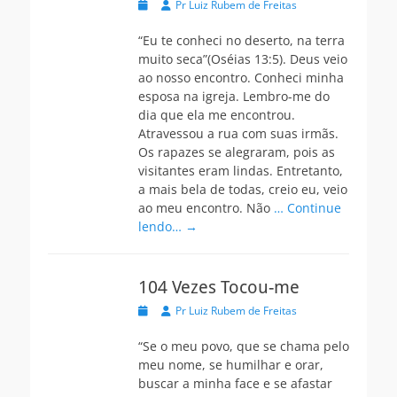
Postada
Autor
Pr Luiz Rubem de Freitas
na
“Eu te conheci no deserto, na terra
muito seca”(Oséias 13:5). Deus veio
ao nosso encontro. Conheci minha
esposa na igreja. Lembro-me do
dia que ela me encontrou.
Atravessou a rua com suas irmãs.
Os rapazes se alegraram, pois as
visitantes eram lindas. Entretanto,
a mais bela de todas, creio eu, veio
ao meu encontro. Não
… Continue
lendo… →
104 Vezes Tocou-me
Postada
Autor
Pr Luiz Rubem de Freitas
na
“Se o meu povo, que se chama pelo
meu nome, se humilhar e orar,
buscar a minha face e se afastar