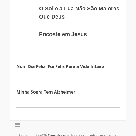
Intocável
do
O
O Sol e a Lua Não São Maiores
Coração
Sol
Que Deus
e
e
da
a
Encoste
Encoste em Jesus
Alma
Lua
em
Não
Jesus
São
Maiores
Que
Num Dia Feliz, Fui Feliz Para a Vida Inteira
Deus
Minha Sogra Tem Alzheimer
Copyright © 2026
Consolar.org
. Todos os direitos reservados.