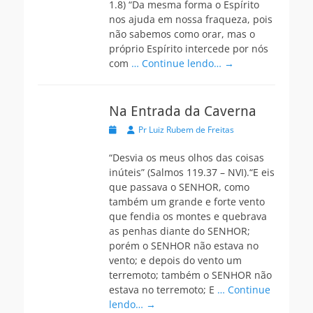
1.8) “Da mesma forma o Espírito
nos ajuda em nossa fraqueza, pois
não sabemos como orar, mas o
próprio Espírito intercede por nós
com
… Continue lendo… →
Na Entrada da Caverna
Postada
Autor
Pr Luiz Rubem de Freitas
na
“Desvia os meus olhos das coisas
inúteis” (Salmos 119.37 – NVI).“E eis
que passava o SENHOR, como
também um grande e forte vento
que fendia os montes e quebrava
as penhas diante do SENHOR;
porém o SENHOR não estava no
vento; e depois do vento um
terremoto; também o SENHOR não
estava no terremoto; E
… Continue
lendo… →