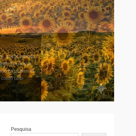
ões quebrantados
urgem em nosso
ndo as primeiras
ou como uma
…
Pesquisa