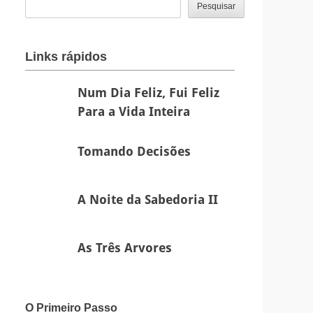
Pesquisar
Links rápidos
Num
Num Dia Feliz, Fui Feliz
Dia
Para a Vida Inteira
Feliz,
Fui
Tomando
Tomando Decisões
Feliz
Decisões
Para
A
a
A Noite da Sabedoria II
Noite
Vida
da
Inteira
As
Sabedoria
As Três Arvores
Três
II
Arvores
O Primeiro Passo