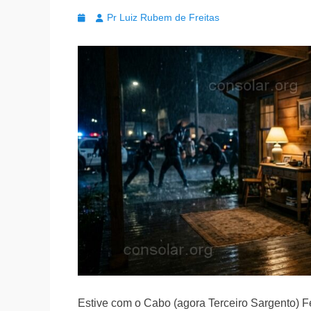
Postada
Autor
Pr Luiz Rubem de Freitas
na
Estive com o Cabo (agora Terceiro Sargento) F