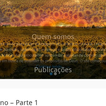
Quem somos
esenvolvido para trazer mensagens de conforto e consolar coraç
de parentes, separações, emprego e tantas dificuldades que s
de hoje. Aqui procuramos apresentar palavras de consolo qua
o em busca de entender os propósitos de Deus. O site começ
Continue lendo… →
•
•
no – Parte 1