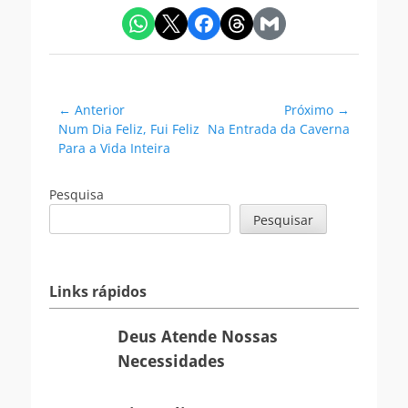
Navegação
← Anterior
Próximo →
Postagem
Próxima
Num Dia Feliz, Fui Feliz
Na Entrada da Caverna
de
anterior:
postagem:
Para a Vida Inteira
Post
Pesquisa
Pesquisar
Links rápidos
Deus
Deus Atende Nossas
Atende
Necessidades
Nossas
Necessidades
Dias