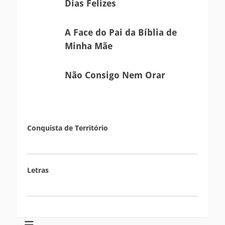
Dias Felizes
Felizes
A
A Face do Pai da Bíblia de
Face
Minha Mãe
do
Pai
Não
Não Consigo Nem Orar
da
Consigo
Bíblia
Nem
de
Orar
Minha
Mãe
Conquista de Território
Letras