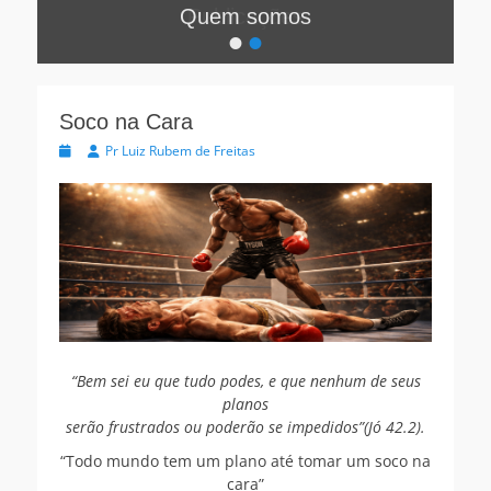
Quem somos
•
•
Postada
na
Por:
Luiz
Soco na Cara
Eduardo
Postada
Autor
Pr Luiz Rubem de Freitas
de
na
Freitas
“Bem sei eu que tudo podes, e que nenhum de seus
planos
serão frustrados ou poderão se impedidos”(Jó 42.2).
“Todo mundo tem um plano até tomar um soco na
cara”