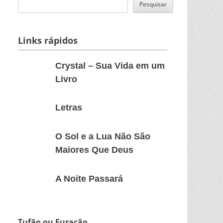
Pesquisar
Links rápidos
Crystal
Crystal – Sua Vida em um
–
Livro
Sua
Vida
Letras
Letras
em
um
O
Livro
O Sol e a Lua Não São
Sol
Maiores Que Deus
e
a
A
A Noite Passará
Lua
Noite
Não
Passará
São
Maiores
Tufão ou Furacão