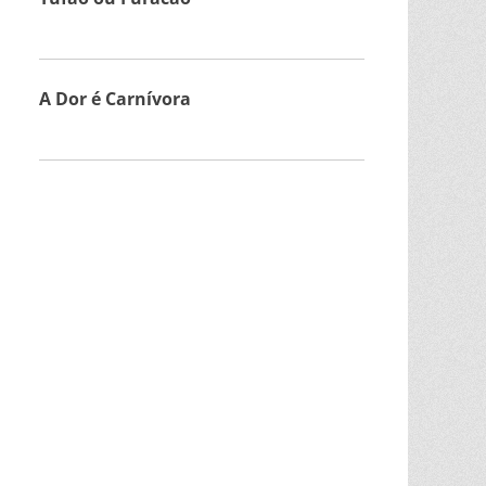
Que
Deus
A Dor é Carnívora