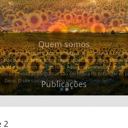
Quem somos
oi desenvolvido para trazer mensagens de conforto e conso
pelas perdas de parentes, separações, emprego e tantas di
osso mundo nos dias de hoje. Aqui procuramos apresentar
ndo as primeiras perguntas são em busca de entender os p
Deus. O site começou como uma
… Continue lendo… →
•
•
e 2