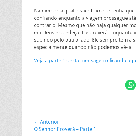
Não importa qual o sacrifício que tenha qu
confiando enquanto a viagem prossegue até
contrário. Mesmo que não haja qualquer mov
em Deus e obedeça. Ele proverá. Enquanto v
subindo pelo outro lado. Ele sempre tem a
especialmente quando não podemos vê-la.
Veja a parte 1 desta mensagem clicando aqu
Navegação
← Anterior
Postagem
O Senhor Proverá – Parte 1
de
anterior: