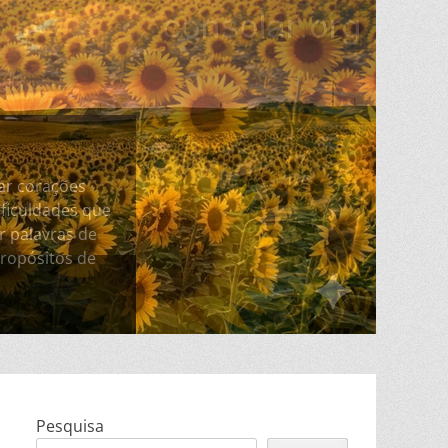
lar corações
ficuldades que
 palavras de
ropósitos de
Pesquisa