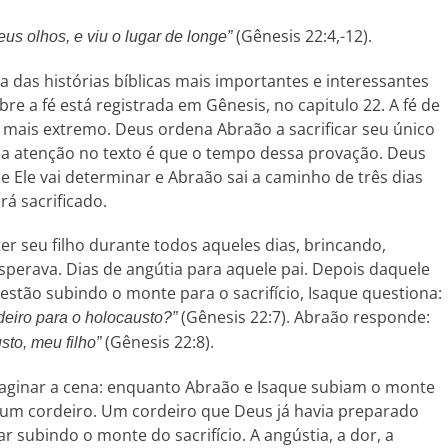
(Gênesis 22:4,-12).
eus olhos, e viu o lugar de longe”
das histórias bíblicas mais importantes e interessantes
e a fé está registrada em Gênesis, no capitulo 22. A fé de
 mais extremo. Deus ordena Abraão a sacrificar seu único
 a atenção no texto é que o tempo dessa provação. Deus
e Ele vai determinar e Abraão sai a caminho de três dias
rá sacrificado.
r seu filho durante todos aqueles dias, brincando,
perava. Dias de angútia para aquele pai. Depois daquele
estão subindo o monte para o sacrifício, Isaque questiona:
(Gênesis 22:7). Abraão responde:
deiro para o holocausto?”
(Gênesis 22:8).
sto, meu filho”
maginar a cena: enquanto Abraão e Isaque subiam o monte
 um cordeiro. Um cordeiro que Deus já havia preparado
r subindo o monte do sacrifício. A angústia, a dor, a